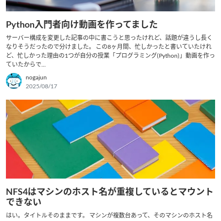
Python入門者向け動画を作ってました
サーバー構成を変更した記事の中に書こうと思ったけれど、話題が違うし長く
なりそうだったので分けました。 この8ヶ月間、忙しかったと書いていたけれ
ど、忙しかった理由の1つが自分の授業「プログラミング(Python)」動画を作っ
ていたからで...
nogajun
2025/08/17
NFS4はマシンのホスト名が重複しているとマウント
できない
はい。タイトルそのままです。 マシンが複数台あって、そのマシンのホスト名