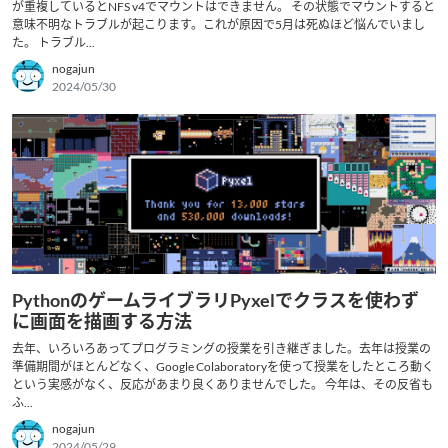
が重複しているとNFS v4でマウントはできません。 その状態でマウントすると
意味不明なトラブルが起こります。これが原因で5月は死ぬほど悩んでいまし
た。 トラブル...
nogajun
2024/05/30
PythonのゲームライブラリPyxelでクラスを使わず
に画面を描画する方法
去年、いろいろあってプログラミングの授業を引き継ぎました。去年は授業の
準備期間がほとんどなく、Google Colaboratoryを使って授業をしたところ動く
という実感がなく、反応があまり良くありませんでした。 今年は、その反省も
ふ...
nogajun
2024/05/29