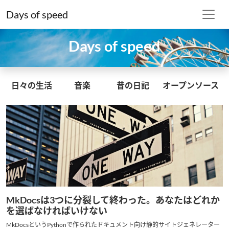
Days of speed
Days of speed
日々の生活
音楽
昔の日記
オープンソース
MkDocsは3つに分裂して終わった。あなたはどれか
を選ばなければいけない
MkDocsというPythonで作られたドキュメント向け静的サイトジェネレーター