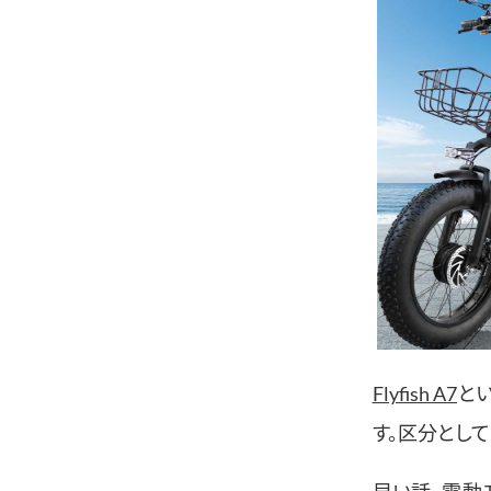
Flyfish A7
とい
す。区分として