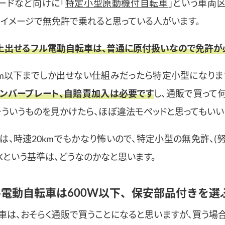
ードなど向けに「
特定小型原動機付自転車
」という車両
じイメージで無免許で乗れると思っている人がいます。
以上出せるフル電動自転車は、普通に原付扱いなので免許が
km以下までしか出せない仕組みだったら特定小型になりま
ンバープレート、自賠責加入は必要です
し、通販で買って
そういうものを見かけたら、ほぼ違法モペッドと思ってもいい
は、時速20kmでもかなり怖いので、特定小型の無免許、(
Kという基準は、どうなのかなと思います。
電動自転車は600W以下、保安部品付きを選
車は、おそらく通販で買うことになると思いますが、買う場