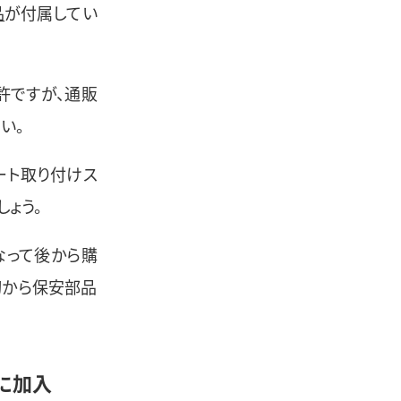
品
が付属してい
許ですが、通販
い。
レート取り付けス
ょう。
なって後から購
初から保安部品
に加入