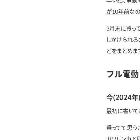
早い話、電動
が10年前
なの
3月末に買って
しかけられる
どをまとめます
フル電動
今(202
最初に書いて
乗ってて思う
ガソリン車と