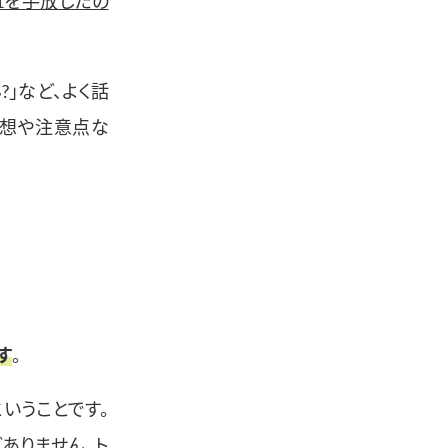
-1を手放したの
?」など、よく話
感想や注意点な
す
。
いうことです。
ありません。ト