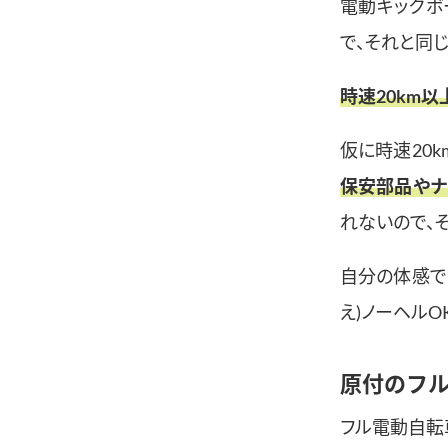
電動キックボ
で、それと同
時速20km
仮に時速20
保安部品やナ
れないので、
自分の体感で
え)ノーヘルO
原付のフル
フル電動自転