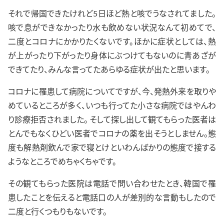
それで帰国できたけれど5日ほど熱と咳でうなされてました。
咳で息ができなかったり水も飲めない状況なんて初めてで、
二度とコロナにかかりたくないです。ほかに症状としては、熱
が上がったり下がったり身体にぶつけてもないのに青あざが
できてたり、みんな言ってたあらゆる症状が出たと思います。
コロナに罹患して病院についてですが、今、発熱外来を取りや
めているところが多く、いつも行ってた小さな病院ではやんわ
り診療拒否されました。 そして探し出して観てもらった医者は
とんでもなくひどい医者でコロナの薬を出そうとしません。態
度も解熱剤飲んで家で寝とけといわんばかりの態度で接する
ようなところでめちゃくちゃです。
その観てもらった医院は電話で問い合わせたとき、韓国で罹
患したことを伝えると電話口の人が差別的な言動もしたので
二度と行くつもりもないです。